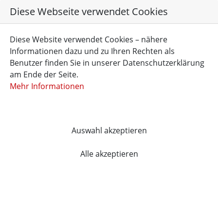
Diese Webseite verwendet Cookies
DE
EN
FR
Diese Website verwendet Cookies – nähere
Informationen dazu und zu Ihren Rechten als
Benutzer finden Sie in unserer Datenschutzerklärung
am Ende der Seite.
Mehr Informationen
Home
News
Auswahl akzeptieren
Test News (copy 1)
Alle akzeptieren
Test News
09/29/2020
Created by
Andreas Radermeker
Lorem ipsum dolor sit amet, consetetur sadipscing elitr,